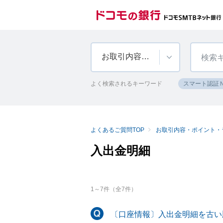
お取引内容・ポイント・ランク
よく検索されるキーワード
スマート認証
よくあるご質問TOP
お取引内容・ポイント・
入出金明細
1
～
7
件（全
7
件）
〔口座情報〕入出金明細を古い