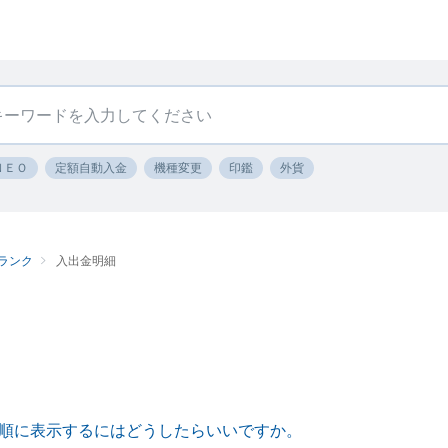
ＮＥＯ
定額自動入金
機種変更
印鑑
外貨
ランク
入出金明細
順に表示するにはどうしたらいいですか。