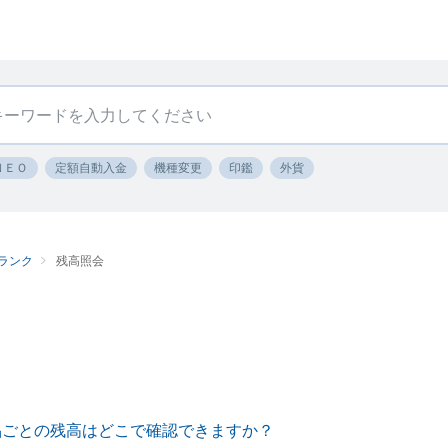
ＮＥＯ
定額自動入金
機種変更
印鑑
外貨
ランク
残高照会
品ごとの残高はどこで確認できますか？