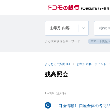
お取引内容・ポイント・ランク
よく検索されるキーワード
スマート認証
よくあるご質問TOP
お取引内容・ポイント・
残高照会
1
～
9
件（全
9
件）
〔口座情報〕 口座全体の各商