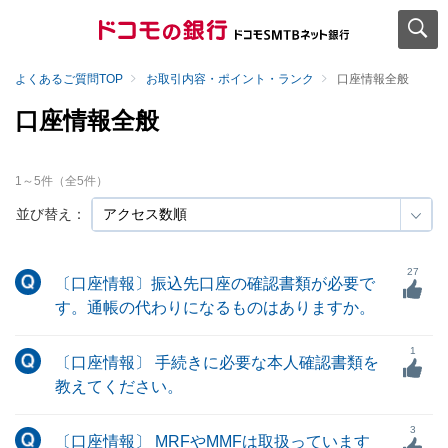
よくあるご質問TOP
お取引内容・ポイント・ランク
口座情報全般
口座情報全般
1
～
5
件（全
5
件）
並び替え：
27
〔口座情報〕振込先口座の確認書類が必要で
す。通帳の代わりになるものはありますか。
1
〔口座情報〕 手続きに必要な本人確認書類を
教えてください。
3
〔口座情報〕 MRFやMMFは取扱っています