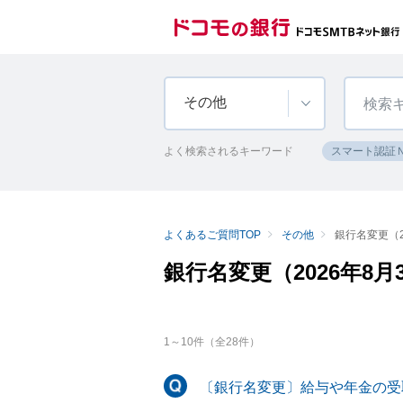
その他
よく検索されるキーワード
スマート認証
よくあるご質問TOP
その他
銀行名変更（2
銀行名変更（2026年8月
1
～
10
件（全
28
件）
〔銀行名変更〕給与や年金の受