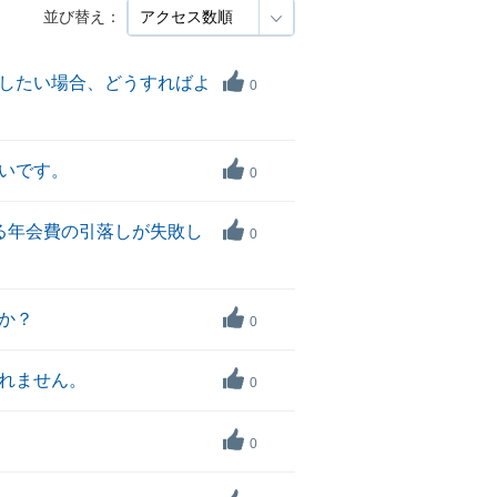
並び替え：
をしたい場合、どうすればよ
0
たいです。
0
る年会費の引落しが失敗し
0
すか？
0
されません。
0
0