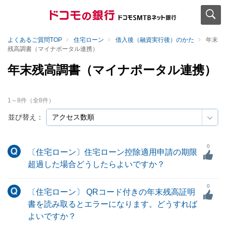
よくあるご質問TOP
住宅ローン
借入後（融資実行後）のかた
年末
残高調書（マイナポータル連携）
年末残高調書（マイナポータル連携）
1
～
8
件（全
8
件）
並び替え：
0
〔住宅ローン〕住宅ローン控除適用申請の期限
超過した場合どうしたらよいですか？
0
〔住宅ローン〕 QRコード付きの年末残高証明
書を読み取るとエラーになります。どうすれば
よいですか？