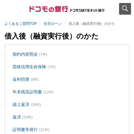
よくあるご質問TOP
住宅ローン
借入後（融資実行後）のかた
借入後（融資実行後）のかた
契約内容照会
(7件)
団体信用生命保険
(7件)
金利切替
(9件)
年末残高証明書
(12件)
繰上返済
(18件)
返済
(16件)
証明書等発行
(12件)