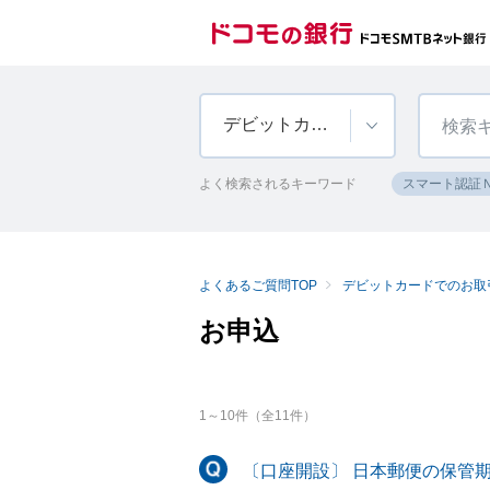
デビットカードでのお取引
よく検索されるキーワード
スマート認証
よくあるご質問TOP
デビットカードでのお取
お申込
1
～
10
件（全
11
件）
〔口座開設〕 日本郵便の保管