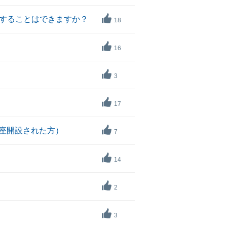
することはできますか？
18
16
3
17
口座開設された方）
7
14
2
3