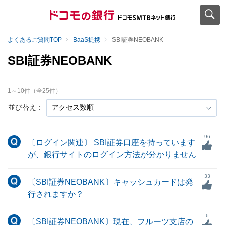
よくあるご質問TOP
BaaS提携
SBI証券NEOBANK
SBI証券NEOBANK
1
～
10
件（全
25
件）
並び替え：
96
〔ログイン関連〕 SBI証券口座を持っています
が、銀行サイトのログイン方法が分かりません
33
〔SBI証券NEOBANK〕キャッシュカードは発
行されますか？
6
〔SBI証券NEOBANK〕現在、フルーツ支店の