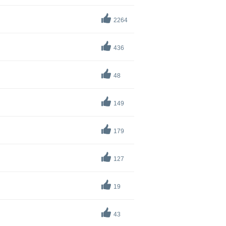
2264
436
48
149
179
127
19
43