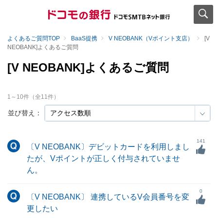
よくあるご質問TOP
BaaS提携
V NEOBANK（Vポイント支店）
[V
NEOBANK]よくあるご質問
[V NEOBANK]よくあるご質問
1
～
10
件（全
11
件）
並び替え：
141
〔V NEOBANK〕デビットカードを利用しまし
たが、Vポイントが正しく付与されていませ
ん。
0
〔V NEOBANK〕 連携しているV会員番号を変
更したい