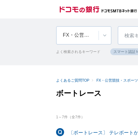
FX・公営競技・スポーツくじ・純金積立
よく検索されるキーワード
スマート認証
よくあるご質問TOP
FX・公営競技・スポー
ボートレース
1
～
7
件（全
7
件）
〔ボートレース〕 テレボート