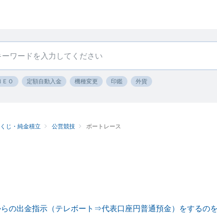
ＮＥＯ
定額自動入金
機種変更
印鑑
外貨
ツくじ・純金積立
公営競技
ボートレース
からの出金指示（テレボート⇒代表口座円普通預金）をするの