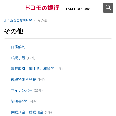
よくあるご質問TOP
その他
その他
口座解約
相続手続
(12件)
銀行取引に関するご相談等
(2件)
復興特別所得税
(1件)
マイナンバー
(29件)
証明書発行
(4件)
休眠預金・睡眠預金
(8件)