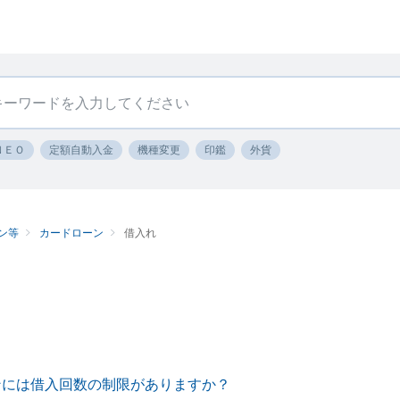
ＮＥＯ
定額自動入金
機種変更
印鑑
外貨
ン等
カードローン
借入れ
ンには借入回数の制限がありますか？