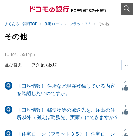
よくあるご質問TOP
住宅ローン
フラット３５
その他
その他
1
～
10
件（全
10
件）
並び替え：
0
〔口座情報〕 住所など現在登録している内容
を確認したいのですが。
2
〔口座情報〕 郵便物等の郵送先を、届出の住
所以外（例えば勤務先、実家）にできますか？
0
〔住宅ローン〈フラット３５〉〕 住宅ローン