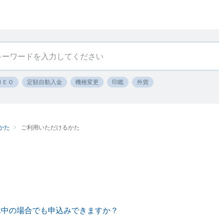
ＮＥＯ
定額自動入金
機種変更
印鑑
外貨
かた
ご利用いただけるかた
休中の場合でも申込みできますか？