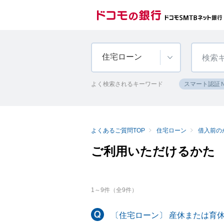
住宅ローン
よく検索されるキーワード
スマート認証
よくあるご質問TOP
住宅ローン
借入前の
ご利用いただけるかた
1
～
9
件（全
9
件）
〔住宅ローン〕 産休または育