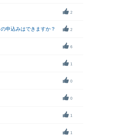
？
2
ての申込みはできますか？
2
6
1
0
0
1
1