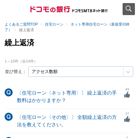
よくあるご質問TOP
住宅ローン
ネット専用住宅ローン（新規受付終
了）
繰上返済
繰上返済
1
～
10
件（全
14
件）
並び替え：
43
〔住宅ローン〈ネット専用〉〕 繰上返済の手
数料はかかりますか？
17
〔住宅ローン〈その他〉〕 全額繰上返済の方
法を教えてください。
2