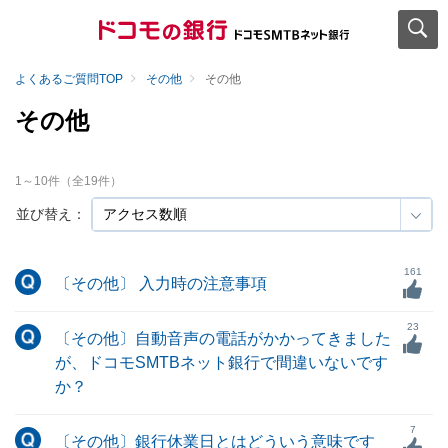
よくあるご質問TOP
その他
その他
その他
1
～
10
件（全
19
件）
並び替え：
161
〔その他〕 入力時の注意事項
23
〔その他〕自動音声の電話がかかってきました
が、ドコモSMTBネット銀行で間違いないです
か？
7
〔その他〕銀行休業日とはどういう意味です