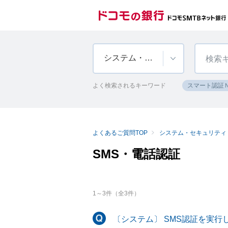
システム・セキュリティ
よく検索されるキーワード
スマート認証
よくあるご質問TOP
システム・セキュリティ
SMS・電話認証
1
～
3
件（全
3
件）
〔システム〕 SMS認証を実行