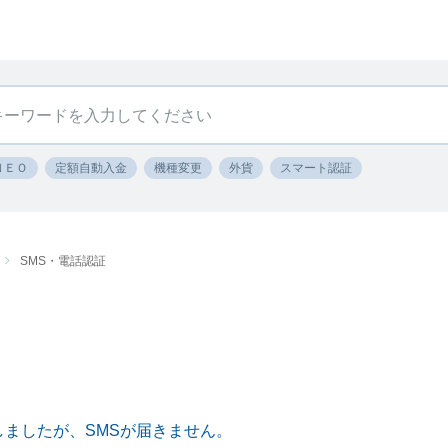
ＮＥＯ
定額自動入金
機種変更
外貨
スマート認証
SMS・電話認証
しましたが、SMSが届きません。