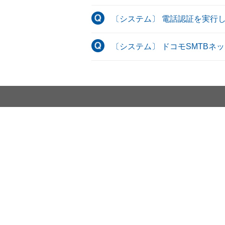
〔システム〕 電話認証を実行
〔システム〕 ドコモSMTBネ