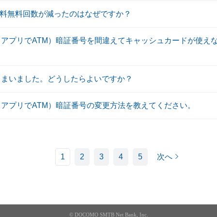
数料無料回数が減ったのはなぜですか？
（アプリでATM）暗証番号を間違えてキャッシュカードが使え
しまいました。どうしたらよいですか？
（アプリでATM）暗証番号の変更方法を教えてください。
1
2
3
4
5
次へ
© DOCOMO SMTB Net Bank, Inc.