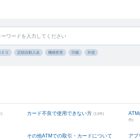
ＮＥＯ
定額自動入金
機種変更
印鑑
外貨
カード不良で使用できない方
AT
件)
(13件)
件)
その他ATMでの取引・カードについて
アプ