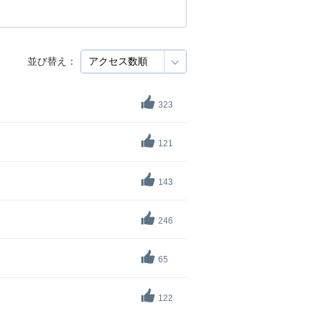
並び替え：
323
121
143
246
65
122