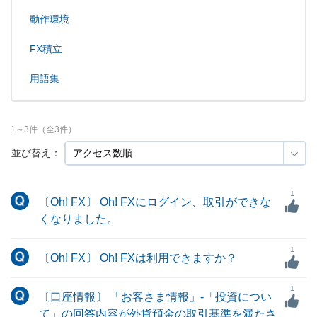
動作環境
FX積立
用語集
1
～
3
件（全
3
件）
並び替え：
1
〔Oh! FX〕 Oh! FXにログイン、取引ができな
くなりました。
1
〔Oh! FX〕 Oh! FXは利用できますか？
1
〔口座情報〕 「お客さま情報」-「投資につい
て」の回答内容が外貨預金の取引基準を満たさ