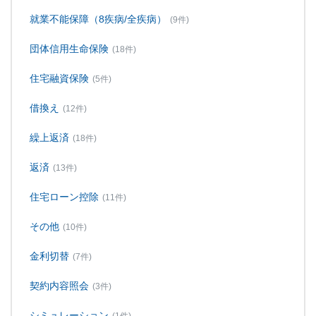
就業不能保障（8疾病/全疾病）
(9件)
団体信用生命保険
(18件)
住宅融資保険
(5件)
借換え
(12件)
繰上返済
(18件)
返済
(13件)
住宅ローン控除
(11件)
その他
(10件)
金利切替
(7件)
契約内容照会
(3件)
シミュレーション