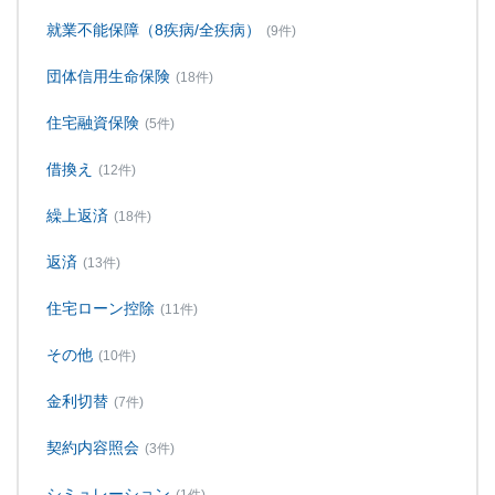
就業不能保障（8疾病/全疾病）
(9件)
団体信用生命保険
(18件)
住宅融資保険
(5件)
借換え
(12件)
繰上返済
(18件)
返済
(13件)
住宅ローン控除
(11件)
その他
(10件)
金利切替
(7件)
契約内容照会
(3件)
シミュレーション