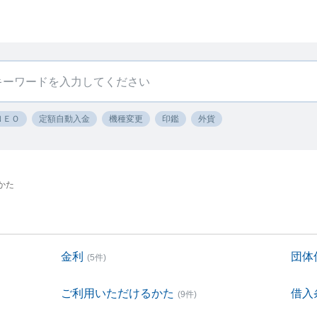
ＮＥＯ
定額自動入金
機種変更
印鑑
外貨
かた
金利
団体
(5件)
ご利用いただけるかた
借入
(9件)