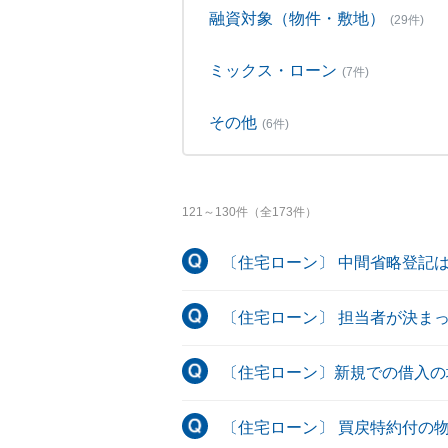
融資対象（物件・敷地）
(29件)
ミックス・ローン
(7件)
その他
(6件)
121
～
130
件（全
173
件）
〔住宅ローン〕 中間省略登記
〔住宅ローン〕 担当者が決ま
〔住宅ローン〕新規での借入の
〔住宅ローン〕 買戻特約付の