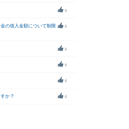
0
資金の借入金額について制限
0
0
0
0
ますか？
0