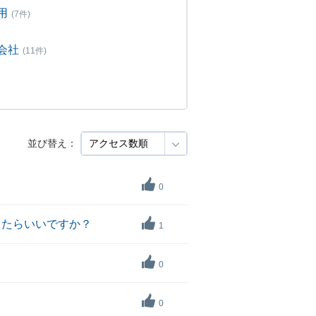
用
(7件)
会社
(11件)
並び替え：
0
したらいいですか？
1
0
0