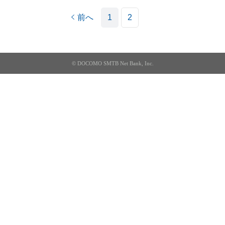
前へ
1
2
© DOCOMO SMTB Net Bank, Inc.