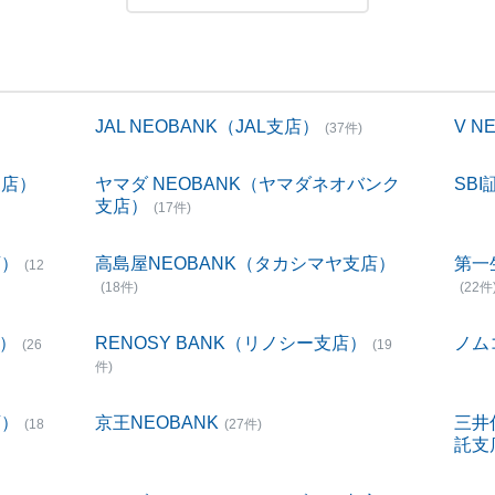
JAL NEOBANK（JAL支店）
V 
(37件)
支店）
ヤマダ NEOBANK（ヤマダネオバンク
SBI
支店）
(17件)
店）
高島屋NEOBANK（タカシマヤ支店）
第一
(12
(18件)
(22件
店）
RENOSY BANK（リノシー支店）
ノム
(26
(19
件)
店）
京王NEOBANK
三井
(18
(27件)
託支