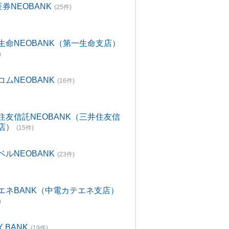
証券NEOBANK
(25件)
生命NEOBANK（第一生命支店）
)
コムNEOBANK
(16件)
住友信託NEOBANK（三井住友信
店）
(15件)
ベルNEOBANK
(23件)
エネBANK（中電カテエネ支店）
)
Y BANK
(19件)