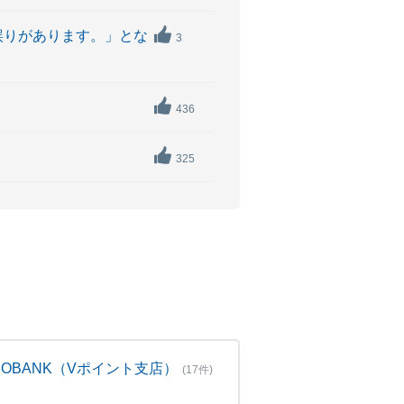
誤りがあります。」とな
3
436
325
NEOBANK（Vポイント支店）
(17件)