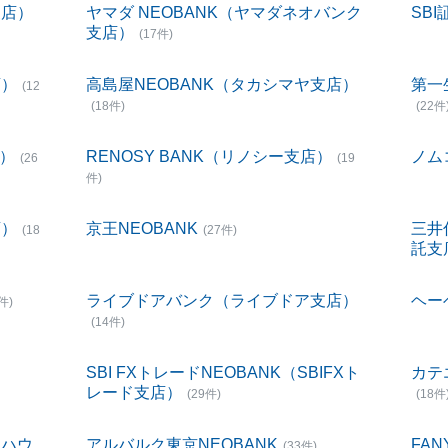
支店）
ヤマダ NEOBANK（ヤマダネオバンク
SBI
支店）
(17件)
店）
高島屋NEOBANK（タカシマヤ支店）
第一
(12
(18件)
(22件
店）
RENOSY BANK（リノシー支店）
ノム
(26
(19
件)
店）
京王NEOBANK
三井
(18
(27件)
託支
ライブドアバンク（ライブドア支店）
ヘー
件)
(14件)
SBI FXトレードNEOBANK（SBIFXト
カテ
レード支店）
(29件)
(18件
宝ハウ
アルバルク東京NEOBANK
FAN
(33件)