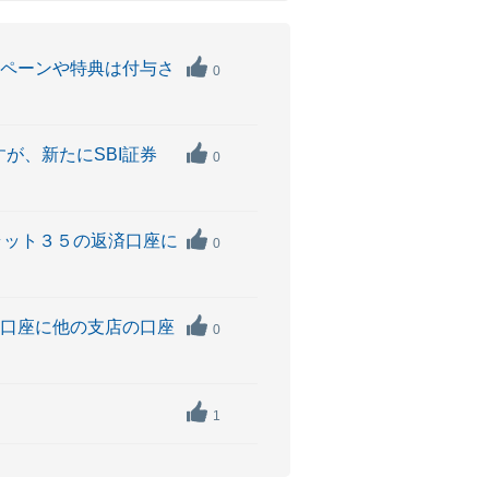
ャンペーンや特典は付与さ
0
すが、新たにSBI証券
0
フラット３５の返済口座に
0
返済口座に他の支店の口座
0
1