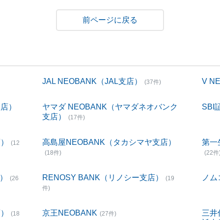
戻る
JAL NEOBANK（JAL支店）
V 
(37件)
支店）
ヤマダ NEOBANK（ヤマダネオバンク
SBI
支店）
(17件)
店）
高島屋NEOBANK（タカシマヤ支店）
第一
(12
(18件)
(22件
店）
RENOSY BANK（リノシー支店）
ノム
(26
(19
件)
店）
京王NEOBANK
三井
(18
(27件)