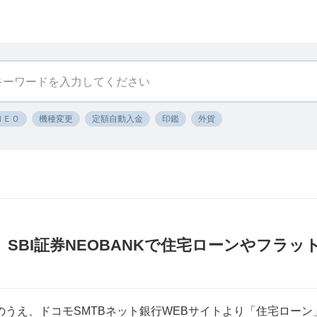
ＮＥＯ
機種変更
定額自動入金
印鑑
外貨
NK〕SBI証券NEOBANKで住宅ローンやフラ
開設のうえ、ドコモSMTBネット銀行WEBサイトより「住宅ロ