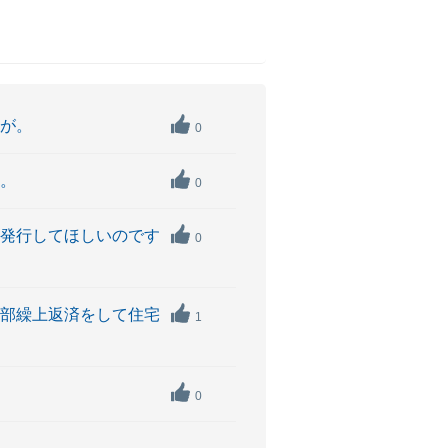
すが。
0
か。
0
再発行してほしいのです
0
一部繰上返済をして住宅
1
0