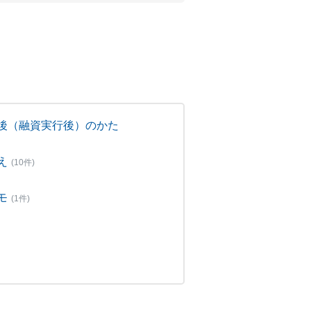
後（融資実行後）のかた
え
(10件)
モ
(1件)