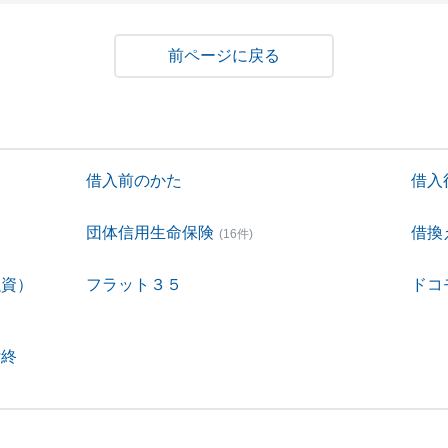
戻る
借入前のかた
借入
団体信用生命保険
借換
(16件)
融資）
フラット３５
ドコ
付終