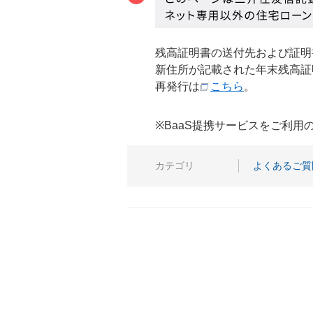
残高証明書の送付先および証明
新住所が記載された年末残高証
再発行は
こちら
。
※BaaS提携サービスをご利
カテゴリ
よくあるご質