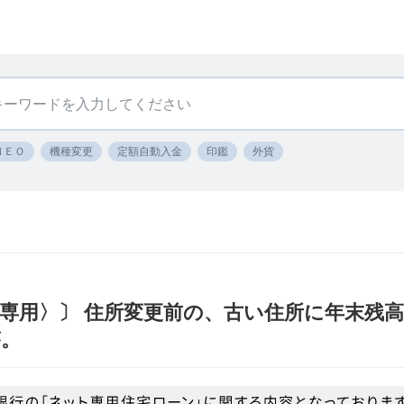
ＮＥＯ
機種変更
定額自動入金
印鑑
外貨
専用〉〕 住所変更前の、古い住所に年末残
が。