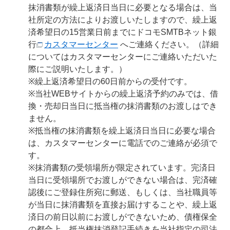
抹消書類が繰上返済日当日に必要となる場合は、当
社所定の方法によりお渡しいたしますので、繰上返
済希望日の15営業日前までにドコモSMTBネット銀
行
カスタマーセンター
へご連絡ください。（詳細
についてはカスタマーセンターにご連絡いただいた
際にご説明いたします。）
※繰上返済希望日の60日前からの受付です。
※当社WEBサイトからの繰上返済予約のみでは、借
換・売却日当日に抵当権の抹消書類のお渡しはでき
ません。
※抵当権の抹消書類を繰上返済日当日に必要な場合
は、カスタマーセンターに電話でのご連絡が必須で
す。
※抹消書類の受領場所が限定されています。完済日
当日に受領場所でお渡しができない場合は、完済確
認後にご登録住所宛に郵送、もしくは、当社職員等
が当日に抹消書類を直接お届けすることや、繰上返
済日の前日以前にお渡しができないため、債権保全
の都合上、抵当権抹消登記手続きを当社指定の司法