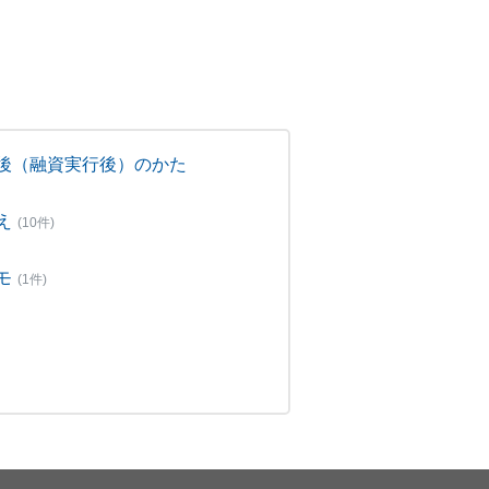
後（融資実行後）のかた
え
(10件)
モ
(1件)