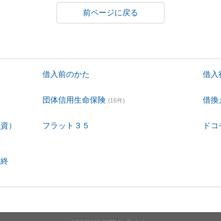
戻る
借入前のかた
借入
団体信用生命保険
借換
(16件)
融資）
フラット３５
ドコ
付終